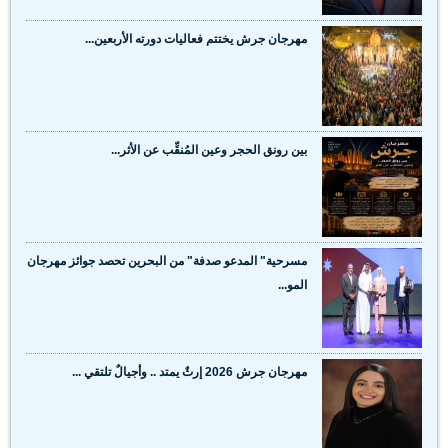
مهرجان جرش يختتم فعاليات دورته الأربعين...
بين رونق الحجر وعين المُنقِّب عن الأثر...
مسرحية" المدعو صدفة" من البحرين تحصد جوائز مهرجان
المو...
مهرجان جرش 2026 إرثٌ يمتد .. وأجيالٌ تلتقي ...