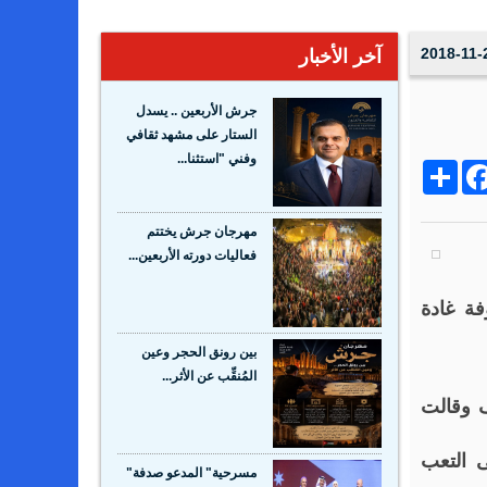
2018-11-
آخر الأخبار
جرش الأربعين .. يسدل
الستار على مشهد ثقافي
وفني "استثنا...
Share
Facebo
Wh
مهرجان جرش يختتم
فعاليات دورته الأربعين...
فة غادة
بين رونق الحجر وعين
المُنقِّب عن الأثر...
ف وقالت
 التعب
مسرحية" المدعو صدفة"