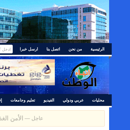
الرئيسية
من نحن
اتصل بنا
ارسل خبرا
محليات
عربي ودولي
الفيديو
تعليم وجامعات
إق
عشائر اللد 
عاجل —
بيان صادر عن اللجنة النقابية للعاملين في شركة البوتاس العرب