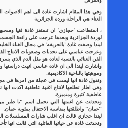
والمرض
وفي هذا المقام اشارت غادة الى اهم الاصوات التي
الغناء هي الراحلة وردة الجزائرية
، استطاعت ’حجازي’ ان تستفز غادة فنيا وسحبه
لوردة الجزائرية وبعدها عرجت على رائعة الجسمي
ليندا وصفت غادة ’بالحريفه’ في مجال الغناء الخلي
وعرجت عباسي على تحديات وصعوبات الانتاج الفني 
الفن الغنائي بالنسبة لغادة هو مثل الدم الذي يسر
واشارت ليندا الى ان غادة عباسي انهت دراستها و
وموهبتها بالناحية الاكاديمية.
وتقول غادة انها ليست في عجلة من امرها في مجال 
وفي اطار تطلعها لانتاج اغنية عاطفية اكدت انها ت
عاطفية كثيرة ومتميزة.
وتحدثت عن اغنيتها التي تحمل اسم "يا طير مرف
"عمان" واطلقتها بمناسبة الاحتفال بمئوية عمان.
ليندا حجازي قالت ان اغلب شارات المسلسلات البد
وتحدثت غادة عن حياتها العائلية التي قالت انها تأخ