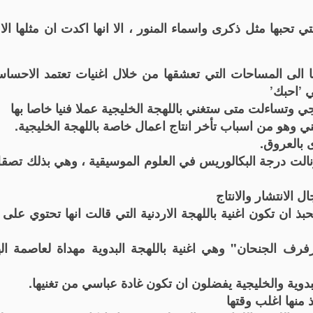
 تحبها مثل ذكرى واسماء المنور ، الا انها اكدت ان مثلها ال
ا الى المساحات التي تعشقها من خلال اغنيات تعتمد الاحس
 ’احبك’
جي وتساءلت متى ستغني باللهجة الخليجية عملا فنيا خاصا بها
وهو من اسباب تأخر انتاج اعمال خاصة باللهجة الخليجية.
ى بالعروق.
نالت درجة البكالوريس في العلوم الموسيقية ، وهي بذلك تصقل
الانتشار والانتاج
حبذ ان تكون اغنية باللهجة الاردنية التي قالت انها تحتوي على
رف الجنحان" وهي اغنية باللهجة البدوية مهداة لعاصمة ال
وية والخليجية يفضلون ان تكون غادة عباسي من تغنيها.
ذ منها اغلب وقتها