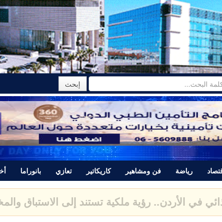
تصاد
رياضة
فن ومشاهير
كاريكاتير
تعازي
بانوراما
أخب
تتبرأ من المجرم ياسر اللحام الذي قتل نور برغل وتصدر
ية