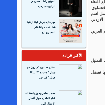
 للغناء
المونودراما المسرحي
 فحماوي
الرابع بمسرحية ...
حمل اسم
الاردني
مهرجان جرش ليلة اردنية
غدا الاحد مجانا على
 العربي
المسرح الج...
الأكثر قراءة
التمثيل
افتتاح صالون "ميزون دو
ها تفضل
جويل" وعيادة "كلينيكا
جويل" في ع...
محمد سامي يفوز باستفتاء
قناة الظفرة حول أفضل
الأعمال ال...