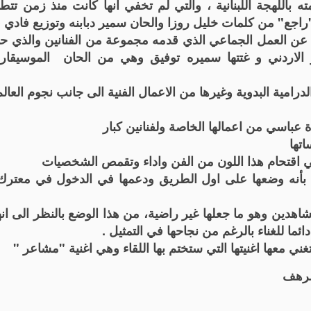
للهجة اللبنانية ، والتي لم تخفي انها كانت منذ زمن تتطلع
 "راجع"
من كلمات خليل روزا والحان سمير دبابنه وتوزيع فادي
ن العمل الجماعي الذي قدمه مجموعة من الفنانين والذي 
الاردني و غتتها سميره توفيق وهي من الحان الموسيقار 
امية البدوية وغيرها من الاعمال الفنية الى جانب نجوم العالم
ة عباسي من اعمالها الخاصة ولفنانين كبار
تها
ي اقتحام هذا اللون من الفن واداء وتقمص الشخصيات
أنه وضعها على اول الطريق ودعمها في الدخول في معترك 
شاهدين وهو ما جعلها غير راضية، من هذا الوضع بالنظر الى ان
ائما للغناء بالرغم من نجاحها في التمثيل .
ني معها اغنيتها التي ستختم بها اللقاء وهي اغنية "مشاعر "
لمرهف