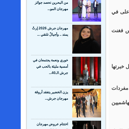
من البحرين تحصد جوائز
مهرجان المو...
اعلى في
مهرجان جرش 2026 إرثٌ
اس فغنت
يمتد .. وأجيالٌ تلتقي ...
خوري ونعمة يجتمعان في
 خبرتها
أمسية مليئة بالحب في
جرش الـ40...
 مفردات
يزن الخضير يتفقد أروقة
مهرجان جرش...
هاشميين
اختتام عروض مهرجان