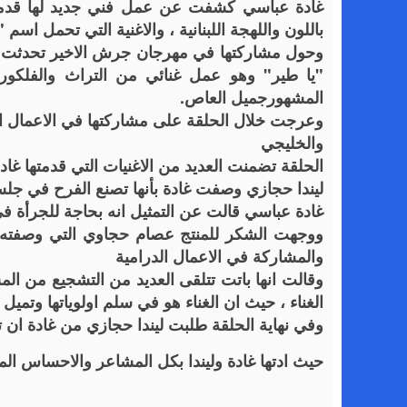
غادة عباسي كشفت عن عمل فني جديد لها قدمته با
باللون واللهجة اللبنانية ، والاغنية التي تحمل اسم
وحول مشاركتها في مهرجان جرش الاخير تحدثت ع
"يا طير" وهو عمل غنائي من التراث والفلكور 
المشهورجميل العاص.
وعرجت خلال الحلقة على مشاركتها في الاعمال الدر
والخليجي
الحلقة تضمنت العديد من الاغنيات التي قدمتها غاد
ليندا حجازي وصفت غادة بأنها تصنع الفرح في جلسا
غادة عباسي قالت عن التمثيل انه بحاجة للجرأة ف
ووجهت الشكر للمنتج عصام حجاوي التي وصفته ب
والمشاركة في الاعمال الدرامية
وقالت انها باتت تتلقى العديد من التشجيع من الم
الغناء ، حيث ان الغناء هو في سلم اولوياتها وتميل د
وفي نهاية الحلقة طلبت ليندا حجازي من غادة ان تغ
حيث ادتها غادة وليندا بكل المشاعر والاحساس ا