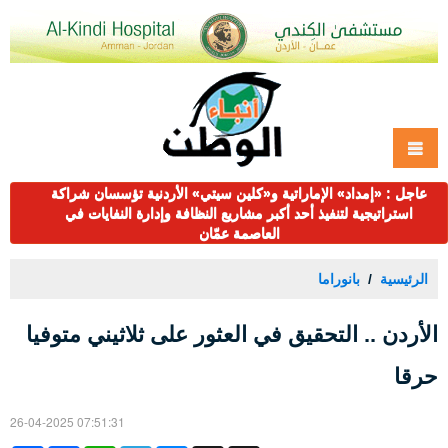
عاجل : «إمداد» الإماراتية و«كلين سيتي» الأردنية تؤسسان شراكة
استراتيجية لتنفيذ أحد أكبر مشاريع النظافة وإدارة النفايات في
العاصمة عمّان
الرئيسية
بانوراما
الأردن .. التحقيق في العثور على ثلاثيني متوفيا
حرقا
26-04-2025 07:51:31