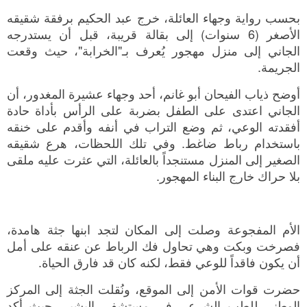
بحسب رواية وجهاء العائلة، خرج عبد الحكيم برفقة شقيقه
الأصغر (6 سنوات) إلى بقالة قريبة، قبل أن يستدرجه
الجاني إلى منزل مهجور يُعرف بـ"الخرابة"، حيث وقعت
الجريمة.
أوضح ذياب الفيحان أبو غانم، أحد وجهاء عشيرة المغدور، أن
الجاني اعتدى على الطفل بضربة على الرأس بأداة حادة
أفقدته الوعي، ثم وضع التراب في أنفه وأقدم على خنقه
باستخدام رباط ضاغط. وفي تلك اللحظات، هرع شقيقه
الصغير إلى المنزل مستنجداً بالعائلة، التي عثرت عليه ملقى
بلا حراك خارج البناء المهجور.
الأم المفجوعة وصلت إلى المكان لتجد ابنها جثة هامدة،
فصرخت وبكت وهي تحاول فك الرباط عن عنقه على أمل
أن يكون فاقداً للوعي فقط، لكنه كان قد فارق الحياة.
حضرت قوات الأمن إلى الموقع، ونُقلت الجثة إلى المركز
الوطني للطب الشرعي في مستشفى البشير، حيث أكد