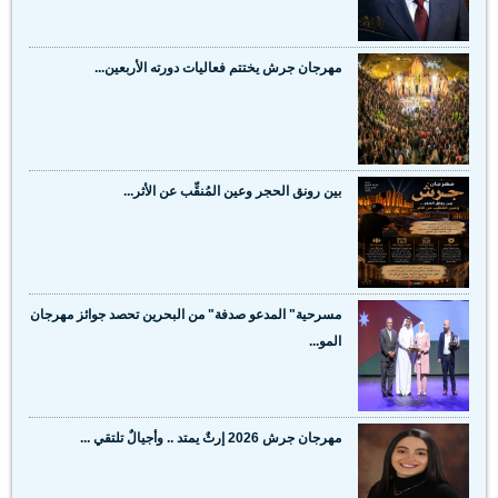
مهرجان جرش يختتم فعاليات دورته الأربعين...
بين رونق الحجر وعين المُنقِّب عن الأثر...
مسرحية" المدعو صدفة" من البحرين تحصد جوائز مهرجان
المو...
مهرجان جرش 2026 إرثٌ يمتد .. وأجيالٌ تلتقي ...