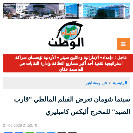
عاجل : «إمداد» الإماراتية و«كلين سيتي» الأردنية تؤسسان شراكة
استراتيجية لتنفيذ أحد أكبر مشاريع النظافة وإدارة النفايات في
العاصمة عمّان
الرئيسية
فن ومشاهير
سينما شومان تعرض الفيلم المالطي "قارب
الصيد" للمخرج أليكس كامبليري
21-06-2026 21:52:10