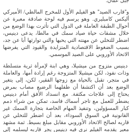
و"قارب الصيد" هو الفيلم الأول للمخرج المالطي/ الأميركي
أليكس كامبليري. وهو يرسم فيه لوحة صادقة معبرة عن
أحوال الطبقة العاملة في الدول التي تأثرت بهذا الوضع من
خلال مشقات حياة صياد سمك في مالطا، يدعى دينيس،
اضطر للتخلي عن مهنته التي يحبها والتي توارثها أبا عن جد،
بسبب الضغوط الاقتصادية المتزايدة والقيود التي يفرضها
الاتحاد الأوروبي على الصيد الموسمي.
دينيس متزوج من ميشيلا، وهي ابنة لإمرأة ثرية متسلطة
وذات نفوذ، لكن ميشيلا المتزوجة رغم إرادة أمها، والعاملة
في متجر، تقبل بالحياة مع زوجها الفقير، لكن، إلى يتغير
الوضع بعد أن اكتشفا أن طفلهما الرضيع مصاب بمرض
يحتاج إلى علاجات مكثفة. مع انسداد الأفق أمام دينيس
يضطر للعمل مع تاجر أسماك فاسد، تمكن من شراء ذمم
كبار المسؤولين، وتنفيذ المهام الخاصة بتجارة السمك غير
القانونية في السوق السوداء، بعد أن اضطر للتخلي عن
قاربه لصالح الاتحاد الأوروبي مقابل مبلغ بسيط. ثمة مشهد
معبر يقدمه الفيلم نرى فيه دينيس يجر قاربه ليسلمه إلى