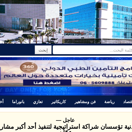
تصاد
رياضة
فن ومشاهير
كاريكاتير
تعازي
بانوراما
أخب
عاجل —
دنية تؤسسان شراكة استراتيجية لتنفيذ أحد أكبر مشاري