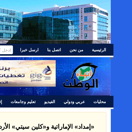
الرئيسية
من نحن
اتصل بنا
ارسل خبرا
محليات
عربي ودولي
الفيديو
تعليم وجامعات
إق
«إمداد» الإماراتية و«كلين سيتي» الأر