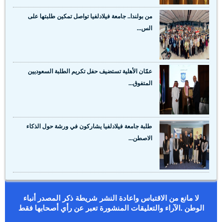
من بولندا.. جامعة فيلادلفيا تواصل تمكين طلبتها على
الس...
عمّان الأهلية تستضيف حفل تكريم الطلبة السعوديين
المتفوق...
طلبة جامعة فيلادلفيا يشاركون في ورشة حول الذكاء
الاصطن...
لا مانع من الاقتباس واعادة النشر شريطة ذكر المصدر أنباء
الوطن .الآراء والتعليقات المنشورة تعبر عن رأي أصحابها فقط