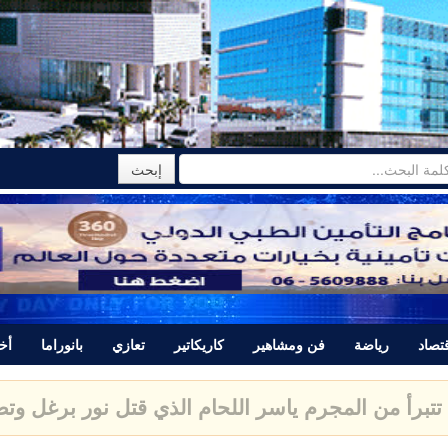
تصاد
رياضة
فن ومشاهير
كاريكاتير
تعازي
بانوراما
أخب
تتبرأ من المجرم ياسر اللحام الذي قتل نور برغل وتصدر