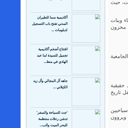
ات، حيث
أكاديمية سما للطيران
ء وبنات
المدني تفتح باب التسجيل
ن مخزون
لدبلومات ...
افتتاح أضخم أكاديمية
لجامعية
تجميل للسيدة لما عبد
الهادي في منط...
جاهه آل المجالي وآل زيد
 حقيقية
الكيلاني ...
ل تاريخ
سياحيين
’جت للسياحة والسفر’
 ويروون
تدشن رحلات منتظمة
للبحر الميت والب...