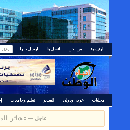
الرئيسية
من نحن
اتصل بنا
ارسل خبرا
محليات
عربي ودولي
الفيديو
تعليم وجامعات
إق
عشائر اللد 
عاجل —