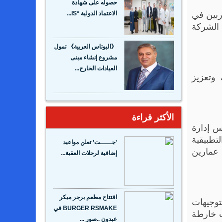
حصوله على شهادة
دربين في
الاعتماد الدولية *IS...
 ونفذتها الشركة
《البوتاس العربية》 تمول
مشروع إنشاء مبنى
العيادات الخارج...
 وتعزيز
الأكثر قراءة
س إدارة
تطبيقية
’جــــــت’ تعلن مواعيد
 عمارين
إضافية لرحلات العقبة...
افتتاح مطعم برجر ميكر
توجيهات
BURGER RSMAKE في
ت خارطة
عبدون ..صور ...