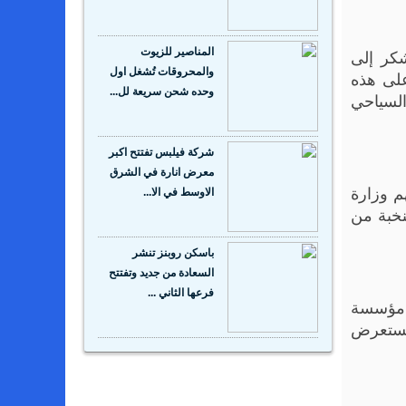
شكر إلى
المناصير للزيوت
والمحروقات تُشغل اول
على هذه
وحده شحن سريعة لل...
السياحي
شركة فيلبس تفتتح اكبر
معرض انارة في الشرق
م وزارة
الاوسط في الا...
نخبة من
باسكن روبنز تنشر
السعادة من جديد وتفتتح
فرعها الثاني ...
ة مؤسسة
يستعرض