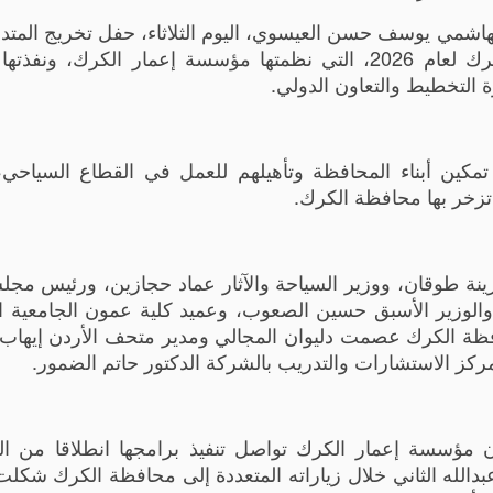
كي الهاشمي يوسف حسن العيسوي، اليوم الثلاثاء، حفل تخريج المت
دورة الدليل السياحي المحلي لأبناء محافظة الكرك لعام 2026، التي نظمتها مؤسسة إعمار الكرك،
ة التخطيط والتعاون الدولي.
تمكين أبناء المحافظة وتأهيلهم للعمل في القطاع السياحي،
 تزخر بها محافظة الكرك.
ينة طوقان، ووزير السياحة والآثار عماد حجازين، ورئيس مجل
لوزير الأسبق حسين الصعوب، وعميد كلية عمون الجامعية ال
فظة الكرك عصمت دليوان المجالي ومدير متحف الأردن إيهاب
ركز الاستشارات والتدريب بالشركة الدكتور حاتم الضمور.
ن مؤسسة إعمار الكرك تواصل تنفيذ برامجها انطلاقا من ال
عبدالله الثاني خلال زياراته المتعددة إلى محافظة الكرك شكل