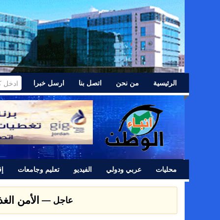
الرئيسية
من نحن
اتصل بنا
ارسل خبرا
محليات
عربي ودولي
الفيديو
تعليم وجامعات
إق
عشائر اللد 
عاجل —