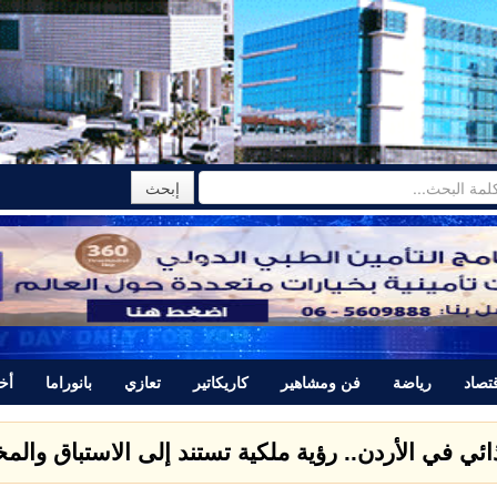
تصاد
رياضة
فن ومشاهير
كاريكاتير
تعازي
بانوراما
أخب
تتبرأ من المجرم ياسر اللحام الذي قتل نور برغل وتصدر