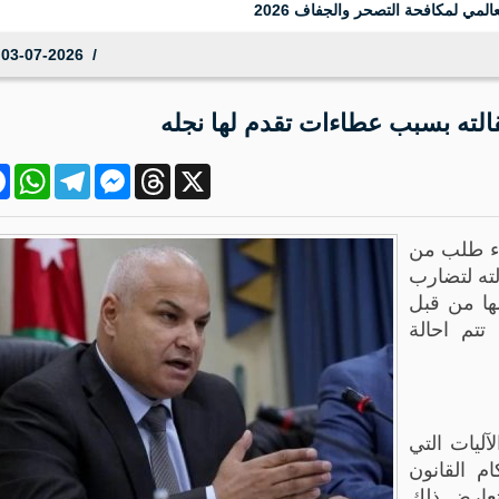
المي لمكافحة التصحر والجفاف 2026
03-07-2026 09:28:32
لته بسبب عطاءات تقدم لها نجله
ok
atsApp
Telegram
Messenger
Threads
X
ء طلب من
ديم استقالته لتضارب
ها من قبل
تتم احالة
ليات التي
م القانون
تعارض ذلك