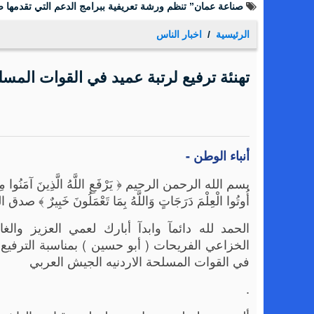
صناعة عمان” تنظم ورشة تعريفية ببرامج الدعم التي تقدمها صن
الرئيسية
اخبار الناس
تهنئة ترفيع لرتبة عميد في القوات المسل
أنباء الوطن -
بسم الله الرحمن الرحيم ﴿ يَرْفَعِ اللَّهُ الَّذِينَ آمَنُوا مِنْكُ
أُوتُوا الْعِلْمَ دَرَجَاتٍ وَاللَّهُ بِمَا تَعْمَلُونَ خَبِيرٌ ﴾ ص
الحمد لله دائمآ وابدآ أبارك لعمي العزيز والغا
الخزاعي الفريحات ( أبو حسين ) بمناسبة الترفيع 
في القوات المسلحة الاردنيه الجيش العربي
.