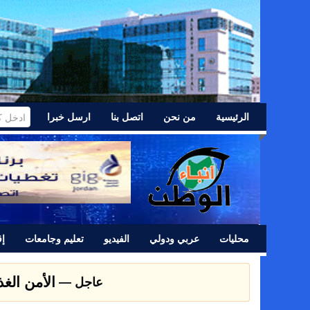
الرئيسية
من نحن
اتصل بنا
ارسل خبرا
محليات
عربي ودولي
الفيديو
تعليم وجامعات
إق
عشائر اللد 
عاجل —