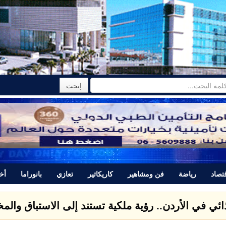
تصاد
رياضة
فن ومشاهير
كاريكاتير
تعازي
بانوراما
أخب
تتبرأ من المجرم ياسر اللحام الذي قتل نور برغل وتصدر