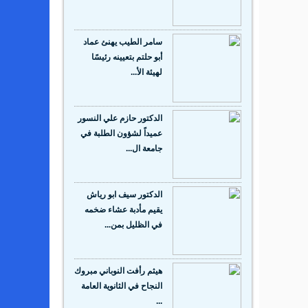
سامر الطيب يهنئ عماد
أبو حلتم بتعيينه رئيسًا
لهيئة الأ...
الدكتور حازم علي النسور
عميداً لشؤون الطلبة في
جامعة ال...
الدكتور سيف ابو رياش
يقيم مأدبة عشاء ضخمه
في الظليل بمن...
هيثم رأفت النوباني مبروك
النجاح في الثانوية العامة
...