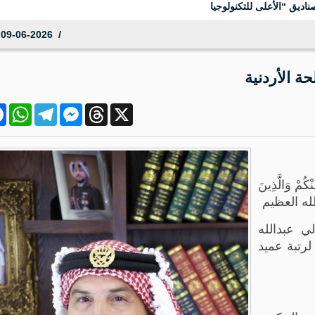
اديق “الأعلى للتكنولوجيا
09-06-2026 20:49:19
حة الأردنية
ok
atsApp
Telegram
Messenger
Threads
X
مْ وَالَّذِينَ
دق الله العظيم
لي عبدالله
لرتبة عميد