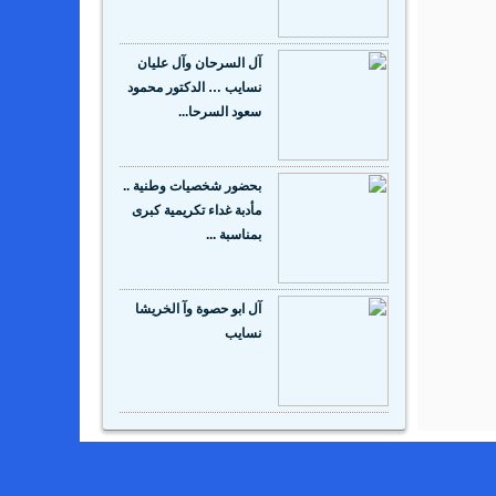
آل السرحان وآل عليان
نسايب … الدكتور محمود
سعود السرحا...
بحضور شخصيات وطنية ..
مأدبة غداء تكريمية كبرى
بمناسبة ...
آل ابو حصوة وآ الخريشا
نسايب