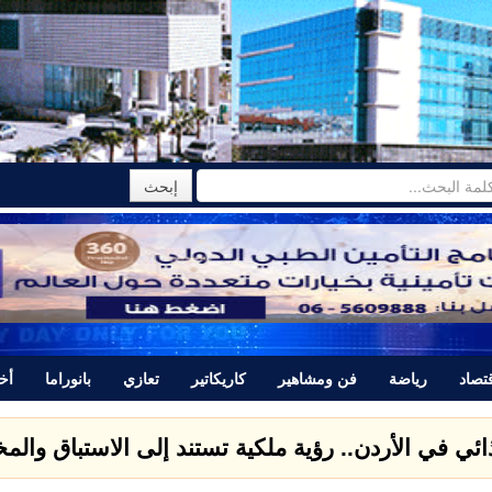
تصاد
رياضة
فن ومشاهير
كاريكاتير
تعازي
بانوراما
أخب
ذائي في الأردن.. رؤية ملكية تستند إلى الاستباق وال