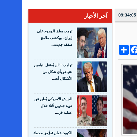
آخر الأخبار
ترمب يعلق الهجوم على
إيران.. ويكشف ملامح
صفقة جديدة...
Share
Facebo
Wh
ترامب: "لن يُعتقل بنيامين
نتنياهو بأي شكل من
الأشكال أث...
الجيش الأمريكي يُعلن عن
هوية جنديين قُتلا خلال
عملية في...
الكويت تعلن تَعرُّض محطة