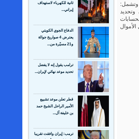
، وتشمل:
ثانية للكهرباء لاستهداف
وتحديد
إيراني...
لحسابات
الأموال
الدفاع الجوي الكويتي
يعترض 4 صواريخ جوالة
و21 مسيّرة من...
ترامب يقول إنه لا يفضل
تحديد موعد نهائي لإيران...
قطر تعلن موعد تشييع
الأمير الراحل الشيخ حمد
بن خليفة آل...
ترمب: إيران وافقت تقريبا