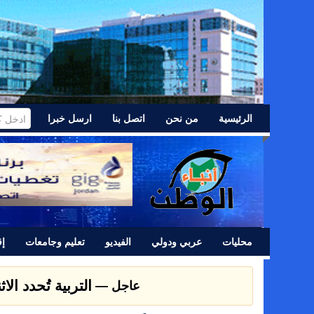
الرئيسية
من نحن
اتصل بنا
ارسل خبرا
محليات
عربي ودولي
الفيديو
تعليم وجامعات
إق
التربية تُحدد الاثنين موعداً
عاجل —