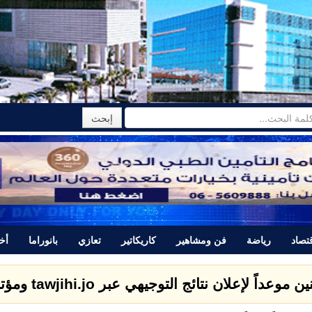
تصاد
رياضة
فن ومشاهير
كاريكاتير
تعازي
بانوراما
أخب
 لإعلان نتائج التوجيهي عبر tawjihi.jo ومؤتمراً صحفياً عند الخامسة