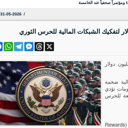
31-05-2026 09:34:05
ok
atsApp
Telegram
Messenger
Threads
X
تعلن عن مكافأة بـ15 مليون دولار
الية ضخمة
معلومات تؤدي
ابعة للحرس
وتستهدف حملة برنامج "مكافآت من أجل العدالة" (Rewards