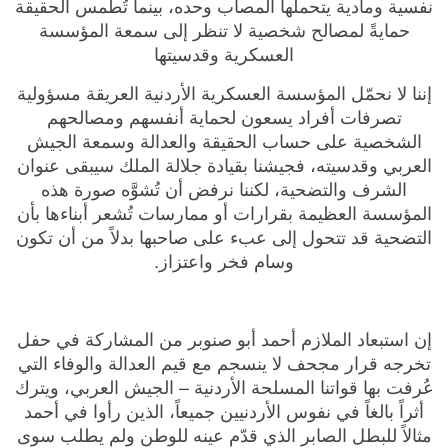
نفسية ومادية يتحملها المصاب وحده، بينما تُطمس الحقيقة
حمايةً لمصالح شخصية لا تنظر إلى سمعة المؤسسة
العسكرية وقدسيتها
إننا لا نحمّل المؤسسة العسكرية الأردنية العريقة مسؤولية
تصرفات أفراد يسعون لحماية أنفسهم ومصالحهم
الشخصية على حساب الحقيقة والعدالة وسمعة الجيش
العربي وقدسيته، فجيشنا بقيادة جلالة الملك سيبقى عنوان
الشرف والتضحية، لكننا نرفض أن تُشوَّه صورة هذه
المؤسسة العظيمة بقرارات أو ممارسات تُشعر أبناءها بأن
التضحية قد تتحول إلى عبء على صاحبها بدلاً من أن تكون
وسام فخر واعتزاز.
إن استبعاد الملازم أحمد أبو صنوبر من المشاركة في حفل
تخرجه قرار مجحف لا ينسجم مع قيم العدالة والوفاء التي
عُرفت بها قواتنا المسلحة الأردنية – الجيش العربي، ويترك
أثراً بالغاً في نفوس الأردنيين جميعاً، الذين رأوا في أحمد
مثالاً للبطل الصابر الذي قدّم عينه للوطن ولم يطلب سوى