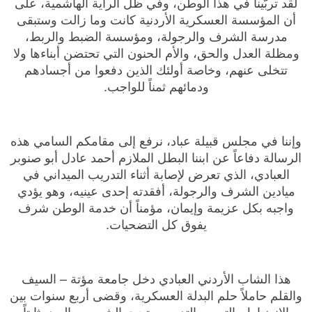
لقد تربّينا في هذا الوطن، وفي ظل الراية الهاشمية، على
أن المؤسسة العسكرية الأردنية كانت وما زالت وستبقى
مدرسة الشرف والرجولة، ومؤسسة الضبط والربط،
ومظلة العدل والحق، والأم الحنون التي تحتضن أبناءها ولا
تتخلى عنهم، وخاصة أولئك الذين دفعوا من أجسادهم
ودمائهم ثمناً للواجب.
وإننا في مجلس قبيلة عباد، نرفع إلى مقامكم السامي هذه
الرسالة دفاعاً عن ابننا البطل الملازم أحمد عادل أبو صنوبر
العبادي، الذي تعرض لإصابة أثناء التدريب الميداني في
ميادين الشرف والرجولة، أفقدته إحدى عينيه، وهو يؤدي
واجبه بكل عزيمة وإيمان، مؤمناً أن خدمة الوطن شرف
يفوق كل التضحيات.
هذا الشاب الأردني العبادي دخل جامعة مؤتة – السيف
والقلم حاملاً حلم البدلة العسكرية، وقضى أربع سنوات بين
الانضباط والتعب والتدريب، تحت الشمس والبرد، ثابتاً