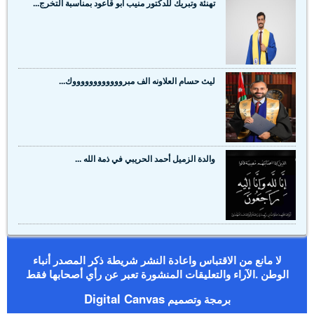
تهنئة وتبريك للدكتور منيب ابو قاعود بمناسبة التخرج...
ليث حسام العلاونه الف مبرووووووووووووك...
والدة الزميل أحمد الحريبي في ذمة الله ...
لا مانع من الاقتباس واعادة النشر شريطة ذكر المصدر أنباء
الوطن .الآراء والتعليقات المنشورة تعبر عن رأي أصحابها فقط
Digital Canvas
برمجة وتصميم