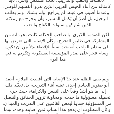
كأمثاله من أبناء الجيش العربي الذين نذروا أنفسهم للوطن.
وعندما أصيب في عينه، لم يتراجع، ولم يشتكِ، ولم يطلب
الرحيل، بل أصرّ أن يُكمل المسير، وأن يتخرج مع زملائه
الذين شاركهم سنوات الكفاح والتعب.
لكن الصدمة الكبرى، يا صاحب الجلالة، كانت بحرمانه من
المشاركة في طابور التخرج، وكأن الإصابة التي تعرض لها
في ميدان الواجب أصبحت سبباً للإقصاء بدلاً من أن تكون
وسام فخر على صدر المؤسسة العسكرية وتكريم له في
هذا اليوم.
ولم يقف الظلم عند حدّ الإصابة التي أفقدت الملازم أحمد
أبو صنوبر العبادي إحدى عينيه أثناء التدريب، بل تعدّى ذلك
إلى ما هو أشدّ وقعاً على النفس والكرامة، حيث جرى
تحميله مسؤولية ما حدث، ومحاولة تزوير الحقائق والتنصل
من المسؤولية حمايةً لبعض القائمين على التدريب والميدان،
وكأن المطلوب أن يدفع هذا الشاب ثمن إصابته وحده، بينما