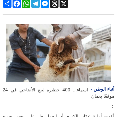
Share
Facebook
WhatsApp
Telegram
Messenger
Threads
X
أنباء الوطن -
اسماء... 400 حظيرة لبيع الأضاحي في 24
موقعًا بعمان
:
أكدت أمانة عمّان الكبرى أن العمل جارٍ على تجهيز جميع