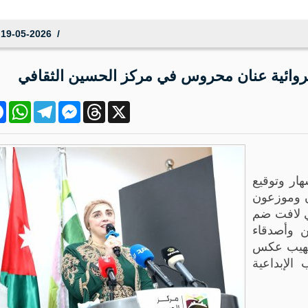
ر تموز، والتي تضمنت عدداً من الأحداث المميزة والأنشطة المختلفة.
19-05-2026 19:10:56
ok
atsApp
Telegram
Messenger
Threads
X
ار وتوقيع
اشرون وموزعون
ي لافت ضم
ين وأصدقاء
 مهيب عكس
 الإبداعية