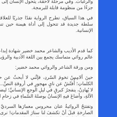
والرغبات. وفي مرحلة لاحقة، يتحول الإنسان إلى كائ
جزءًا من منظومة قابلة للبرمجة.
في هذا السياق، تطرح الرواية نقدًا جذريًا للعلاق
سلطة جديدة قد تتحول إلى أداة هيمنة حين تنف
الإنسانية.
كما قدم الأديب والشاعر محمد خضير شهادة إبداعي
عالم روائي متماسك يجمع بين اللغة الأدبية والرؤي
ومن ورقة الشاعر والروائي محمد خضير:
حينَ ألامِسُ تخومَ السّردِ، فإنَّني لا أبحثُ عن ح
لا يُهادِنُ، ينفجرُ كبرقٍ في ليلِ الوجعِ الإنسانيِّ؛ ل
الآلةِ، وأضاعَ فيهِ الإنسانُ بوصلةَ السّماءِ في زحامِ ا
وتفتتحُ الروائيةُ عنان محروس معمارَها السرديَّ ب