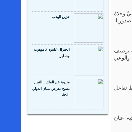
َّ وحدَهُ
حزين الهدب
 صدورِنا،
ة توظيف
الجنرال (دايتون): موهوب
والوعي
وخطير
مندوبة عن الملك .. النجار
ط تفاعل
تفتتح معرض عمان الدولي
للكتاب...
ية عنان