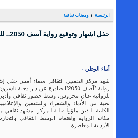
أورنج الأردن تشارك فيديو يسلط الضوء على أهم فعالياتها لشه
الرئيسية
ومضات ثقافية
حفل اشهار وتوقيع رواية آصف 2050.. للروائية عنان محروس في مركز الحسين الثقافي
أنباء الوطن -
شهد مركز الحسين الثقافي مساء أمس حفل إشه
رواية "آصف 2050"الصادرة عن دار دجلة ن
للروائية عنان محروس، وسط حضور ثقافي وأدب
نخبة من الأدباء والشعراء والمثقفين والإعلامي
الكاتبة، الذين ملؤوا صالة المركز بمشهد ثقافي
مكانة الرواية واهتمام الوسط الثقافي بالتجارب
الأردنية المعاصرة.