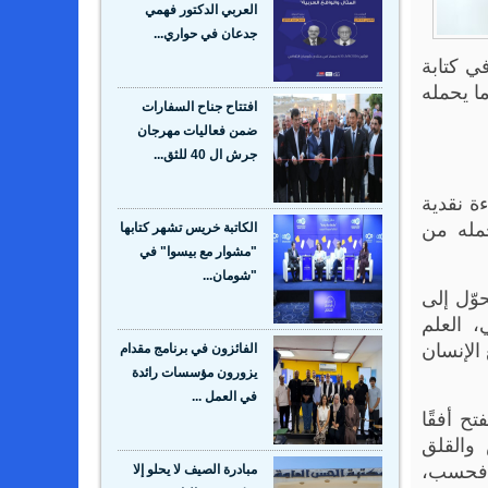
العربي الدكتور فهمي
جدعان في حواري...
ي كتابة
وما يحمله
افتتاح جناح السفارات
ضمن فعاليات مهرجان
جرش ال 40 للثق...
ة نقدية
حمله من
الكاتبة خريس تشهر كتابها
"مشوار مع بيسوا" في
"شومان...
تحوّل إلى
، العلم
 الإنسان
الفائزون في برنامج مقدام
يزورون مؤسسات رائدة
في العمل ...
سيط ظاهريًا يفتح أفقًا
والقلق
 فهو ليس تاريخًا زمنيًا فحسب،
مبادرة الصيف لا يحلو إلا