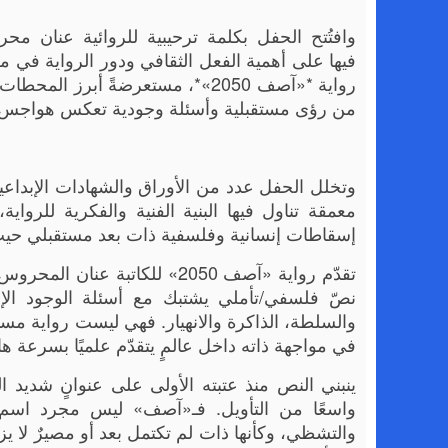
وافتُتح الحفل بكلمة ترحيبية للروائية عنان م
فيها على أهمية الفعل الثقافي ودور الرواية في مل
رواية *«آصف 2050»*، مستعرضةً أبرز
من رؤى مستقبلية وأسئلة وجودية تعكس هواجس ال
وتخلل الحفل عدد من الأوراق والشهادات الإبداعية 
معمقة تناول فيها البنية الفنية والفكرية للروا
إسقاطات إنسانية وفلسفية ذات بعد مستقبلي حيث ق
تقدّم رواية «آصف 2050» للكاتب
نصّ فلسفي/تأملي يشتبك مع أسئلة الوجود الإن
والسلطة، الذاكرة والانهيار. فهي ليست رواية مستق
في مواجهة ذاته داخل عالمٍ يتقدّم علميًا بسرعة هائل
واسعًا من التأويل. فـ«آصف» ليس مجرد اسم 