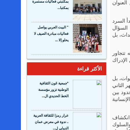
العنوان
بمكتبتي فعاليات مستمرة
بمكتبا...
أ السرد
السؤال
" البيت العربي يواصل
داث، بل
فعاليات مبادرة الصيف لا
يحلو إلا ...
ه تتجاور
 الإدراك
الأكثر قراءة
وات، بل
 الثاني
*جمعية عَون الثقافية
الوطنية تزور مؤسسة
دود بين
الخط الحديدي ال...
إنسانية
 انكشاف
عرار رمزا للثقافة العربية
.. ندوة في معرض عمان
والسلوك
الدولي ل...