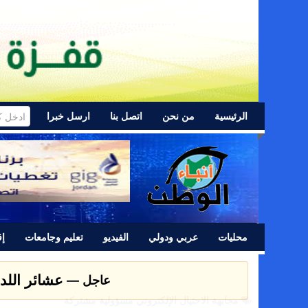
الرئيسية
من نحن
اتصل بنا
ارسل خبرا
محليات
عربي ودولي
الفيديو
تعليم وجامعات
إق
عشائر اللد 
عاجل —