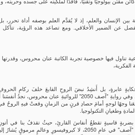
ن مقنّن بيولوجيًا وتقنيًا، فاقدًا لملكيته على جسده وحريته، و
ة بين الإنسان والعلم، إذ لا يُقدَّم العلم بوصفه أداة تحرر، 
صل عن الضمير الأخلاقي. ومع تصاعد هذه الرؤية، تتآكل ا
ة تناول فيها خصوصية تجربة الكاتبة عنان محروس، وقدرتها ع
ة الفكرية،
كايةٍ عابرةٍ، بل أَنشِدُ نبضَ الروحِ القابعَ خلفَ ركامِ الحروف
الكلماتِ؛ أُفتّشُ عن نايٍ مهجورٍ في أروقةِ النصِّ... وفي روايةِ "آصف 2050" للروائيةِ عنان محروس، ن
يضعَنا وجهًا لوجهٍ أمامَ حصادِ قرنٍ من الزمانِ وقعتْ فيهِ الروحُ ف
لمادةِ وطغيانِ التكنولوجيا.
ضربةٍ قاسيةٍ تقطعُ أنفاسَ القارئِ، حيثُ تقذفُ بنا في أتونِ 
الصارخةِ قبلَ أنْ تكشفَ لنا ستارَ المقدماتِ! نرى "آصف" في عامِ 2050، لا كبروفيسورٍ وعالمٍ مرموقٍ 