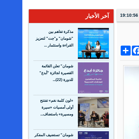
آخر الأخبار
مذكرة تفاهم بين
"شومان" و"جت" لتعزيز
القراءة واستثمار ...
Share
Facebo
Wh
شومان" تعلن القائمة
القصيرة لجائزة "أبدع"
للدورة (22)...
«لون كلمة نغم» تفتتح
أولى أمسيات «سيرة
ومسيرة» باستضاف...
شومان" تستضيف المفكر