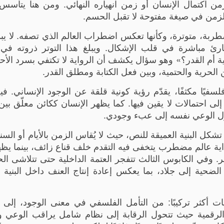
 اكتمال الإنسان أو زمن انهياره النهائي. ومن هنا يتأسس 
والزمن في صيغة مفتوحة لا تقبل الحسم.
ضطربة، متوترة، وكأنها تعكس اضطراب العالم الذي تصفه. لا يبد
ئ مباشرة في قلب الإشكال. ويبلغ هذا التوتر ذروته في 
ية أم القدر؟» وهو سؤال يكشف أن الرواية لا تكتفي بسرد الأح
 الحرية والحتمية، وبين فعل الكتابة ومطلق القدر.
فلسفيًا مكثفًا، يقدّم رؤية كونية قلقة عن الوجود الإنساني. في
إلى احتمالات لا يقين فيها. كما يظهر الإنسان ككائن معلّق بين
حول الوعي نفسه إلى عبء وجودي.
كل البنية العميقة للنص، حيث لا يُقاس الزمن بالأيام أو السن
اية عالم مضطرب يتخفى فيه التقدم خلف قناع زائف، بينما يظهر
وفي الكابوس الثالث تتفجر العتمة الداخلية حتى تتلاشى الح
حية إلى جلاد، بما يعكس إعادة إنتاج العنف داخل البنية ال
يات أكثر تركيبًا: من التأمل الفلسفي في معنى الوجود، إلى
ا الرقمية حيث تتحول الرقابة إلى نظام شامل يراقب الوعي 