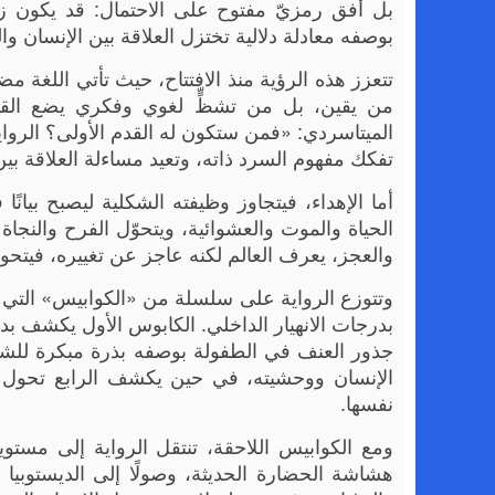
بل أفق رمزيّ مفتوح على الاحتمال: قد يكون زمن
بوصفه معادلة دلالية تختزل العلاقة بين الإنسان 
تتعزز هذه الرؤية منذ الافتتاح، حيث تأتي اللغة م
من يقين، بل من تشظٍّ لغوي وفكري يضع القار
الميتاسردي: «فمن ستكون له القدم الأولى؟ الروا
تفكك مفهوم السرد ذاته، وتعيد مساءلة العلاقة بين
أما الإهداء، فيتجاوز وظيفته الشكلية ليصبح بيانًا 
الحياة والموت والعشوائية، ويتحوّل الفرح والنجاة 
والعجز، يعرف العالم لكنه عاجز عن تغييره، فيت
وتتوزع الرواية على سلسلة من «الكوابيس» التي تش
بدرجات الانهيار الداخلي. الكابوس الأول يكشف بد
جذور العنف في الطفولة بوصفه بذرة مبكرة للشر. 
الإنسان ووحشيته، في حين يكشف الرابع تحول الض
نفسها.
ومع الكوابيس اللاحقة، تنتقل الرواية إلى مستو
هشاشة الحضارة الحديثة، وصولًا إلى الديستوبي