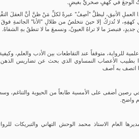
تُ الوجعَ في كهفٍ صخريٍّ بغيضٍ.
لِ الأنيق، ليظلَّ "آصِفُ" عبرةً لكلِّ مَنْ ظنَّ أنَّ العقلَ التقْنِي
ي كهفِهِ، لا تُدرَكُ إلا حينَ نتخلصُ من ظلالِ "الأنا" الجاثمةِ فوقَ
 جديدٍ، فنبصرَ ما لا تراهُ العيونُ، ونسمعَ ما لا تنطقُ بهِ الشفاهُ.
مية للرواية، متوقفاً عند التقاطعات بين الأدب والعلم، وكيفي
دا بطبيب الأعصاب النمساوي الذي بحث عن تضاريس الذهن 
 ما اتصف به آصف
ي رصين أضفى على الأمسية طابعاً من الحيوية والتناغم، وس
م واضح.
ها العام الاستاذ محمد الوحش التهاني والتبريكات للروائ