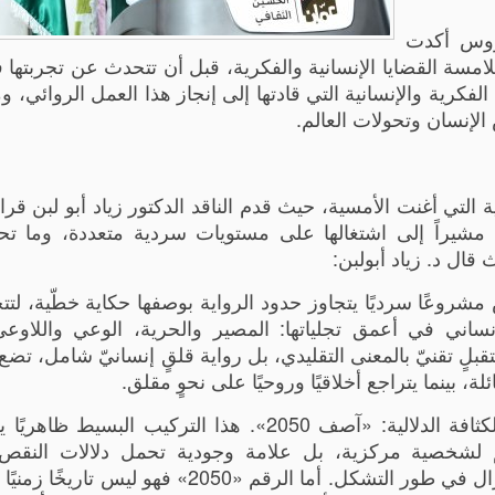
حروس أكدت
امسة القضايا الإنسانية والفكرية، قبل أن تتحدث عن تجربتها ف
 المحطات الفكرية والإنسانية التي قادتها إلى إنجاز هذا العمل الروائي، 
إنسان وتحولات العالم.
التي أغنت الأمسية، حيث قدم الناقد الدكتور زياد أبو لبن قراء
ية، مشيراً إلى اشتغالها على مستويات سردية متعددة، وما ت
ال د. زياد أبولبن:
ة عنان المحروس مشروعًا سرديًا يتجاوز حدود الرواية بوصفها حكاية خطّية، لت
ساني في أعمق تجلياتها: المصير والحرية، الوعي واللاوعي
بلٍ تقنيّ بالمعنى التقليدي، بل رواية قلقٍ إنسانيّ شامل، تضع
ة، بينما يتراجع أخلاقيًا وروحيًا على نحوٍ مقلق.
ينبني النص منذ عتبته الأولى على عنوانٍ شديد الكثافة الدلالية: «آصف 2050». هذا التركيب الب
لشخصية مركزية، بل علامة وجودية تحمل دلالات النقص 
والتشظي، وكأنها ذات لم تكتمل بعد أو مصيرٌ لا يزال في طور التشكل. أما الرقم «2050»