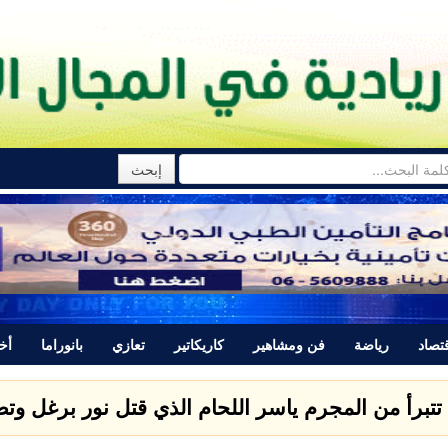
تصاد
رياضة
فن ومشاهير
كاريكاتير
تعازي
بانوراما
أخب
تتبرأ من المجرم ياسر اللحام الذي قتل نور برغل وتصدر