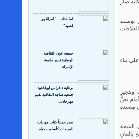
كأنه صار
بل بوصفه
لما حداد ... " امراةٌ مِن
قَصيد"
لعلاقات
جمعية عَون الثقافية
لى بناء
الوطنية تزور جامعة
الإسراء...
برعاية د.فراس ابوقاعود
ِ وهجيرِ
جمعية ساجد الثقافية تقيم
جدُ أنفسَنا أمامَ نصٍّ
مهرجان...
ي مِصيدةِ
صدر حديثاً كتاب مهارات
النتيجةِ
المبيعات كأسلوب حياه...
يُشارُ إليهِ بالبنانِ