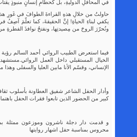
في المحافلِ الدوليةِ، بل كحطامِ إنسانٍ منبوذٍ يقتا
حاولتُ من خلالِ هذهِ القراءةَ الطوافَ في غَورِ هذا العم
يكفي لبناءِ الحياةِ! إنَّ الحقيقةَ، كما تعلّمَ آصِفُ ف
ونُحرّرَ الروحَ من مِصيدتِها، ونفتحُ نوافذَ الفطرةِ من
فيما استعرض الطبيب الروائي أحمد السالم رؤية عل
الخيال المستقبلي داخل العمل الروائي.مستشه
الإنساني، وقسّم الأنا مابين العليا والسفلى وهذا
وأدار الحفل الشاعر شفيق العطاونة بأسلوب ثقاف
كبير من الحضور الذين تابعوا فقرات الحفل باهتما
و قدمت دار دجلة ناشرون وموزعون ممثلة بمدير
محروس بمناسبة حفل اشهار روايتها