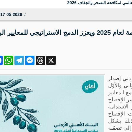
المي لمكافحة التصحر والجفاف 2026
17-05-2026 16:07:33
البنك الأهلي الأردني يصدر تقرير الاستدامة لعام 2025 ويعزز الدمج الاستراتيجي للمعايير
ok
atsApp
Telegram
Messenger
Threads
X
 الأردني إصدار
على التوالي والأوّل
ع المعايير
IFR) وتحديدًا معايير الإفصاح
الاستدامة
وIFRS S2 وإرشادات الإفصاح
وذلك بشكل
إلى تضمّنه