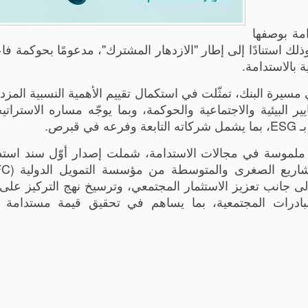
امة بوصفها
ذلك استنادًا إلى إطار "الازدهار المشترك"، مدعومًا بحوكمة فا
 بالاستدامة.
محطة مفصلية في مسيرة البنك، تمثّلت في استكمال تقييم الأهمية النسبية المز
ير البيئية والاجتماعية والحوكمة، وبما يوجّه مساره الاستراتي
برص.
ئج ملموسة في مجالات الاستدامة، شملت إصدار أوّل سند است
جانب تعزيز الاستثمار المجتمعي، وترسيخ نهج التركيز على ا
مبادرات المجتمعية، بما يساهم في تحقيق قيمة مستدامة 