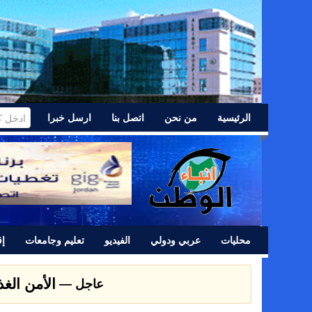
الرئيسية
من نحن
اتصل بنا
ارسل خبرا
محليات
عربي ودولي
الفيديو
تعليم وجامعات
إق
عشائر اللد 
عاجل —