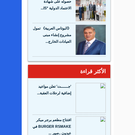
حصوله على شهادة
الاعتماد الدولية *IS...
《البوتاس العربية》 تمول
مشروع إنشاء مبنى
العيادات الخارج...
الأكثر قراءة
’جــــــت’ تعلن مواعيد
إضافية لرحلات العقبة...
افتتاح مطعم برجر ميكر
BURGER RSMAKE في
عبدون ..صور ...