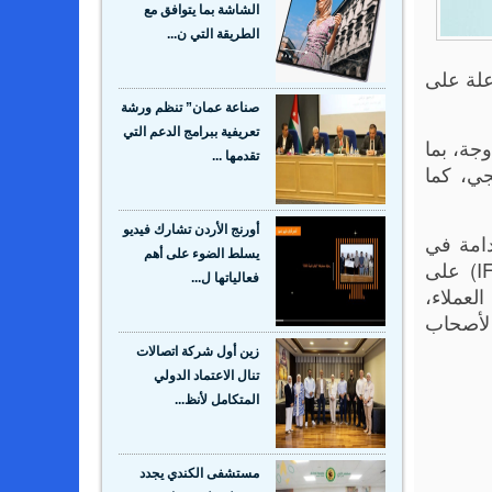
الشاشة بما يتوافق مع
الطريقة التي ن...
علة على
صناعة عمان” تنظم ورشة
تعريفية ببرامج الدعم التي
دوجة، بما
تقدمها ...
جي، كما
أورنج الأردن تشارك فيديو
دامة في
يسلط الضوء على أهم
الأردن، والحصول على جائزة أفضل مموّل للمشاريع الصغرى والمتوسطة من مؤسسة التمويل الدولية (IFC) على
فعالياتها ل...
لعملاء،
لأصحاب
زين أول شركة اتصالات
تنال الاعتماد الدولي
المتكامل لأنظ...
مستشفى الكندي يجدد