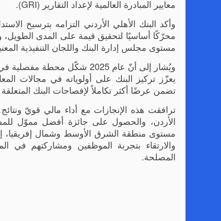
معايير المبادرة العالمية لإعداد التقارير (GRI).
وأكد البنك الأهلي الأردني التزامه بترسيخ الاستد
محرّكًا أساسيًا لتحقيق قيمة على المدى الطويل، و
مستوى مجلس إدارة البنك واللجان التنفيذية المعنية
ويُشار إلى أنّ عام 2025 شكّل 
يعزّز تركيز البنك على أولوياته في مجالات المعاي
تضمن عرضًا أكثر تكاملاً لإفصاحات البنك المتعلقة بـ ESG، بما يشمل شركاته التابعة وفرعه في ق
ترافقت هذه الإنجازات مع أداء مالي قويّ ونتا
مستوى منطقة الشرق الأوسط وشمال إفريقيا، إلى 
والارتقاء بتجربة الموظفين ومشاركتهم في ال
المصلحة.