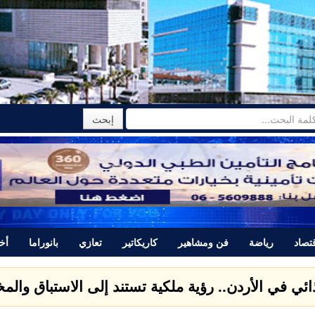
تصاد
رياضة
فن ومشاهير
كاريكاتير
تعازي
بانوراما
أخب
تتبرأ من المجرم ياسر اللحام الذي قتل نور برغل وتصدر