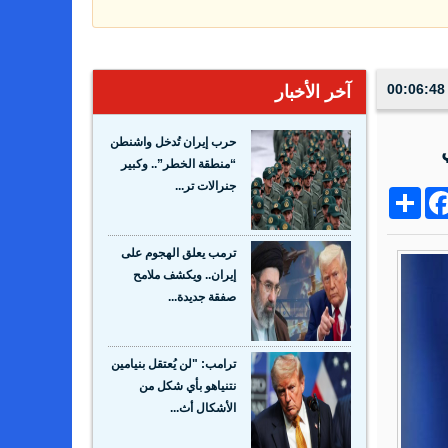
آخر الأخبار
حرب إيران تُدخل واشنطن
“منطقة الخطر”.. وكبير
جنرالات تر...
Share
Facebo
Wh
ترمب يعلق الهجوم على
إيران.. ويكشف ملامح
صفقة جديدة...
ترامب: "لن يُعتقل بنيامين
نتنياهو بأي شكل من
الأشكال أث...