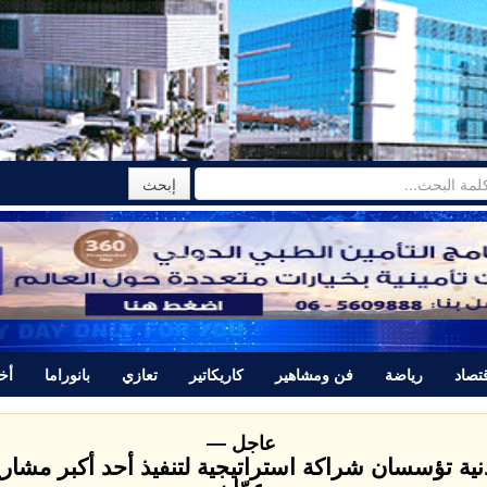
تصاد
رياضة
فن ومشاهير
كاريكاتير
تعازي
بانوراما
أخب