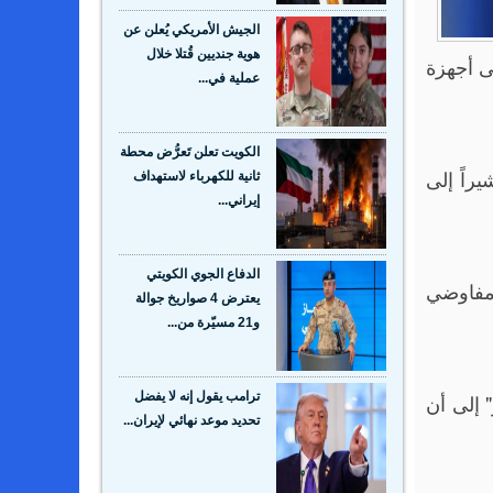
الجيش الأمريكي يُعلن عن
هوية جنديين قُتلا خلال
لى أجهزة
عملية في...
الكويت تعلن تَعرُّض محطة
، مشيراً إلى
ثانية للكهرباء لاستهداف
إيراني...
الدفاع الجوي الكويتي
"مفاوضي
يعترض 4 صواريخ جوالة
و21 مسيّرة من...
 إلى أن
ترامب يقول إنه لا يفضل
تحديد موعد نهائي لإيران...