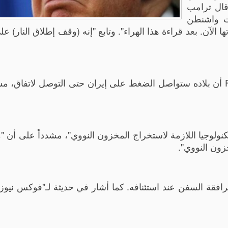
وقال ترامب
ت واشنطن
 الآن. بعد قراءة هذا الهراء". وتابع "إنه (وقف إطلاق النار) ع
وقبيل ذلك، أكد ترامب لـ"فوكس نيوز" Fox News أن بلاده ستواصل الضغط على إيران حتى التوصل لاتفاق
تكنولوجيا اللازمة لاستخراج المخزون النووي"، مشدداً على أن 
زون النووي".
قة السفن عند استئنافه. كما أشار في حديثة لـ"فوكس نيوز"