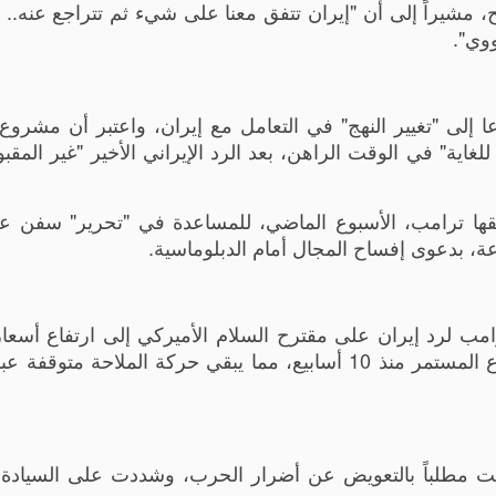
مشيراً إلى أن "إيران تتفق معنا على شيء ثم تتراجع عنه.. إ
ووي".
ا إلى "تغيير النهج" في التعامل مع إيران، واعتبر أن مشروع 
Pr) يبدو "خياراً صائباً للغاية" في الوقت الراهن، بعد الرد الإيراني الأخير "غير ال
ها ترامب، الأسبوع الماضي، للمساعدة في "تحرير" سفن عا
ب لرد إيران على مقترح السلام الأميركي إلى ارتفاع أسعار
اليوم الاثنين، وسط مخاوف من أن يستمر الصراع المستمر منذ 10 أسابيع، مما يبقي حركة الملاحة
ت مطلباً بالتعويض عن أضرار الحرب، وشددت على السيادة ال