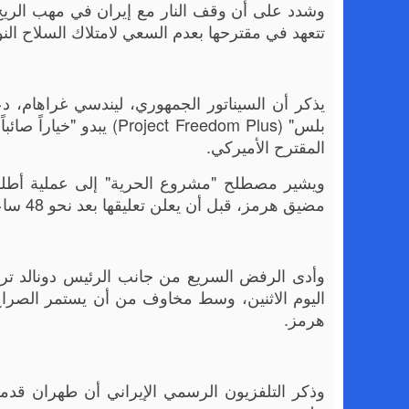
وشدد على أن وقف النار مع إيران في مهب الريح، 
تتعهد في مقترحها بعدم السعي لامتلاك السلاح الن
يذكر أن السيناتور الجمهوري، ليندسي غراهام، دع
بلس" (oject Freedom Plus
المقترح الأميركي.
ويشير مصطلح "مشروع الحرية" إلى عملية أطلق
مضيق هرمز، قبل أن يعلن تعليقها بعد نحو 48 ساعة، بدعوى إفساح المجال أمام الدبلوماسية.
وأدى الرفض السريع من جانب الرئيس دونالد ترام
هرمز.
وذكر التلفزيون الرسمي الإيراني أن طهران قدم