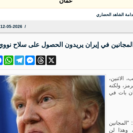
دامة الشاهد الحضاري
12-05-2026 00:06:48
المجانين في إيران يريدون الحصول على سلاح نووي
ok
atsApp
Telegram
Messenger
Threads
X
، الاثنين،
مز، ولكنه
ران بات في
"المجانين
 وهذا لن