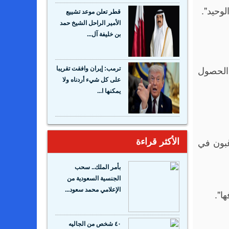
قطر تعلن موعد تشييع
الأمير الراحل الشيخ حمد
بن خليفة آل...
 الحصول
ترمب: إيران وافقت تقريبا
على كل شيء أردناه ولا
يمكنها ا...
غبون في
الأكثر قراءة
بأمر الملك.. سحب
الجنسية السعودية من
الإعلامي محمد سعود...
ا".
٤٠ شخص من الجاليه