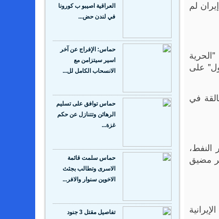
يران لم
العراقية اصيبو ب كورونا
في لندن حض...
حماس: الإفراج عن آخر
"الحرية
اسير سيتزامن مع
مقبول" على
الانسحاب الكامل لل...
لقة في
حماس توافق على تسليم
الرهائن وتتنازل عن حكم
غزة...
 النفط،
 متوقفة عبر مضيق
حماس سلمت قائمة
الاسرى وتطالب بجثث
الاخوين سنوار والافر...
إيرانية
تفاصيل مقتل 3 جنود