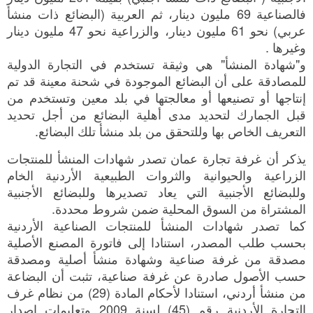
فالصناعية 69 مليون دينار، ثم العربية (البضائع ذات منشأ
عربي) نحو 61 مليون دينار، والزراعية نحو 47 مليون دينار
وغيرها .
و"شهادة المنشأ" هي وثيقة تستخدم في التجارة الدولية
للمصادقة على أن البضائع الموجودة في شحنة معينة قد تم
إنتاجها أو تصنيعها أو معالجتها في بلد معين وتستخدم من
قبل الجمارك لتحديد مدى أهلية البضائع من أجل تحديد
التعريف الخاص بها وللتحقق من بلد منشأ تلك البضائع.
يذكر أن غرفة تجارة عمان تصدر شهادات المنشأ للمنتجات
الزراعية والحيوانية والثروات الطبيعية الأردنية الخام
وللبضائع الأجنبية التي يعاد تصديرها وللبضائع الأجنبية
المشتراة من السوق المحلية ضمن شروط محددة.
كما تصدر شهادات المنشأ للمنتجات الصناعية الأردنية
بحسب طلب المصدر، استنادا إلى فاتورة المصنع الأصلية
مصدقة من غرفة صناعية وشهادة منشأ أصلية ومصدقة
حسب الأصول صادرة عن غرفة صناعية، تثبت أن البضاعة
من منشأ أردني، استنادا لأحكام المادة (29) من نظام غرف
التجارة الأردنية رقم (45) لسنة 2009 وتعليمات إصدار