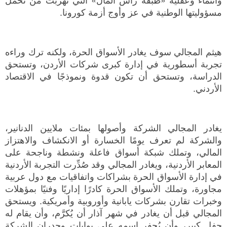
مسؤوليتها الوطنية في عز وأوج أزمة كورونا.
هيثم المجالي سوف يغادر الأسواق الحرة، ولكنه ترك وراءه
تجربة أسطورية في إدارة كبرى شركات الأردن، وتستحق
الدراسة، وتستحق أن تكون قدوة ونموذجًا في الاقتصاد
الأردني.
يغادر المجالي الشركة وأصولها بمئات ملايين الدنانير،
والشركة لم تعرف يومًا الخسارة أو الانكشاف والاهتزاز
المالي، وتملك شبكة أسواق فاعلة ونشطة وناجحة على
المعابر الأردنية، ويغادر المجالي وقد صُدِّرت التجربة الأردنية
في إدارة الأسواق الحرة بشراكات واتفاقيات مع دول عربية
مجاورة، وتملك الأسواق الحرة كادرًا إداريًا وفنيًا بمؤهلات
وخبرات تقارن بشركات يابانية وأوروبية وأمريكية. ويستحق
المجالي قبل أن يغادر في شهر آذار أن يُكرَّم، وأن يقام له
حفل كبير، وأن يُحفر اسمه على بوابات وجدران الشركة