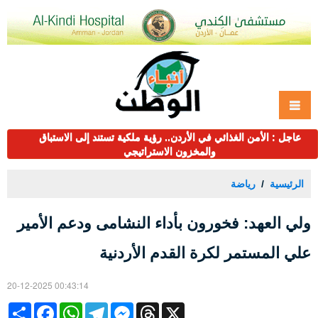
عاجل : الأمن الغذائي في الأردن.. رؤية ملكية تستند إلى الاستباق
والمخزون الاستراتيجي
الرئيسية
رياضة
ولي العهد: فخورون بأداء النشامى ودعم الأمير
علي المستمر لكرة القدم الأردنية
20-12-2025 00:43:14
Share
Facebook
WhatsApp
Telegram
Messenger
Threads
X