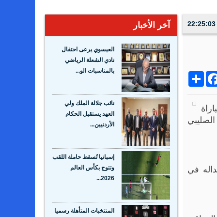
آخر الأخبار
العيسوي يرعى احتفال
نادي الشعلة الرياضي
بالمناسبات الو...
Share
Facebo
Wh
نائب جلالة الملك ولي
راة
العهد يستقبل الحكام
تعرضه لقطع بالرباط الصليبي
الأردنيين...
إسبانيا تُسقط حاملة اللقب
م استبداله في
وتتوج بكأس العالم
2026...
المنتخبات المتأهلة رسميا