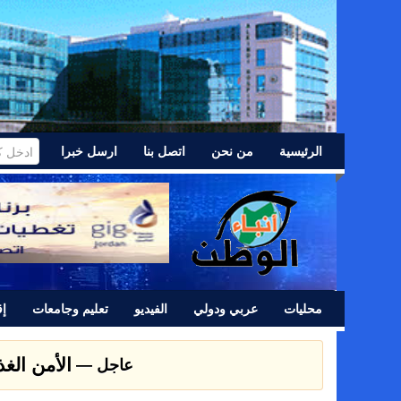
الرئيسية
من نحن
اتصل بنا
ارسل خبرا
محليات
عربي ودولي
الفيديو
تعليم وجامعات
إق
الأمن الغ
عاجل —