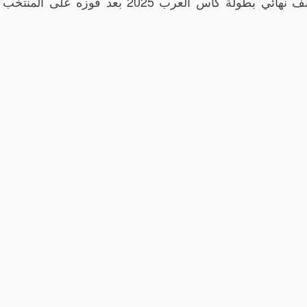
وتأهّل المنتخب الوطني لكرة القدم، إلى دور نصف نهائي بطولة كأس العرب 2025 بعد