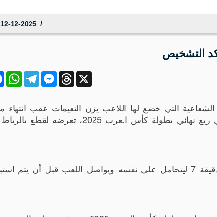
12-12-2025 22:25:03
ؤكد التشخيص
ok
atsApp
Telegram
Messenger
Threads
X
شعاعية التي خضع لها اللاعب يزن النعيمات عقب انتهاء مبا
المنتخب الوطني لكرة القدم ونظيره العراقي في ربع نهائي بطولة كأس العرب 2025، 
وشهدت المباراة إصابة مهاجم "النشامى" في الدقيقة 7 ليتحامل على نفسه ويواصل اللعب قبل أن يت