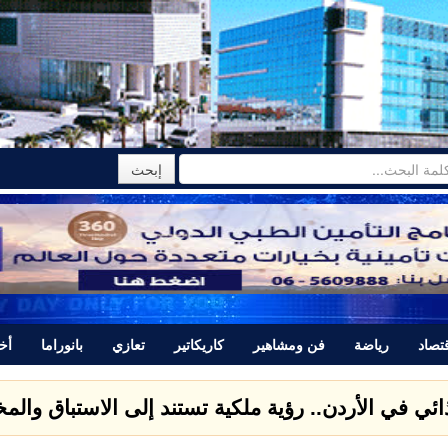
تصاد
رياضة
فن ومشاهير
كاريكاتير
تعازي
بانوراما
أخب
ذائي في الأردن.. رؤية ملكية تستند إلى الاستباق وال