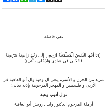
نعي فاضلة
((يَا أَيَّتُهَا النَّفْسُ الْمُطْمَئِنَّةُ ارْجِعِي إِلَى رَبِّكِ رَاضِيَةً مَرْضِيَّةً
فَادْخُلِي فِي عِبَادِي وَادْخُلِي جَنَّتِي))
بمزيد من الحزن و الأسى، ينعي آل وهبة وآل أبو العافية في
الأردن و فلسطين و المهجر المرحومة بإذنه تعالى:
نوال أديب وهبة
أرملة المرحوم الدكتور وليد درويش أبو العافية