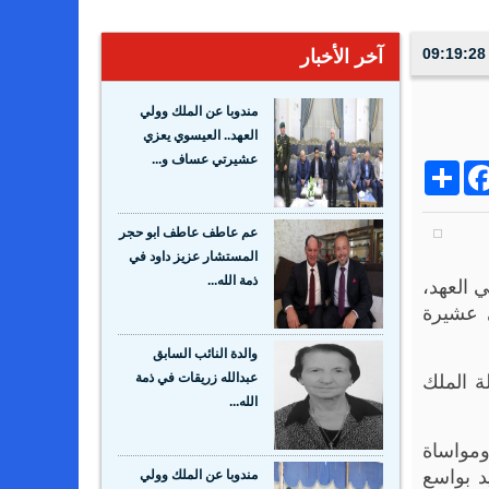
آخر الأخبار
مندوبا عن الملك وولي
العهد.. العيسوي يعزي
عشيرتي عساف و...
Share
Facebo
Wh
عم عاطف عاطف ابو حجر
المستشار عزيز داود في
ولي العهد،
ذمة الله...
ى عشيرة
والدة النائب السابق
ة الملك
عبدالله زريقات في ذمة
الله...
ومواساة
د بواسع
مندوبا عن الملك وولي