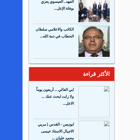
العهد.. العيسوي يعزي
بوفاة الإعل...
الكاتب والاعلامي سلطان
الحطاب في ذمة الله...
الأكثر قراءة
ابي الغالي ... أربعون يوماً
ولا زلت ابحث عنك ...
الاعل...
ابوديس - القدس ( مربي
الاجيال الاستاذ عيسى
محمد عليان ...