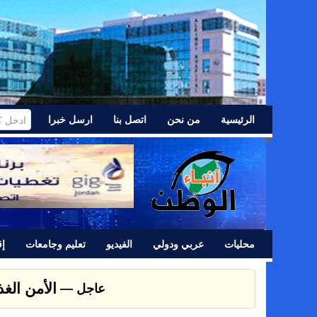
الرئيسية
من نحن
اتصل بنا
ارسل خبرا
محليات
عربي ودولي
الفيديو
تعليم وجامعات
إق
عشائر اللد 
عاجل —