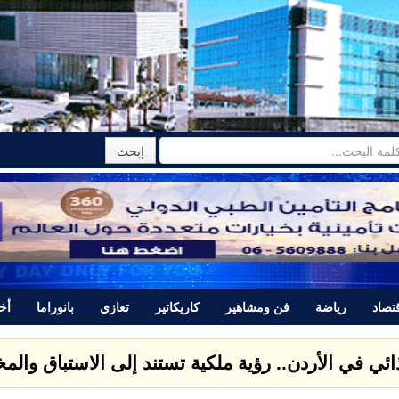
تصاد
رياضة
فن ومشاهير
كاريكاتير
تعازي
بانوراما
أخب
تتبرأ من المجرم ياسر اللحام الذي قتل نور برغل وتصدر