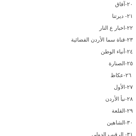
٢٠-آفاق
٢١- ديرتنا
٢٢-اخبار ع النار
٢٣-قناة سما الأردن الفضائية
٢٤-أنباء الوطن
٢٥-الصنارة
٢٦-عكاظ
٢٧-الأول
٢٨-نبأ الأردن
٢٩-القلعة
٣٠-الشاهين
٣١- الرقيب الدولي