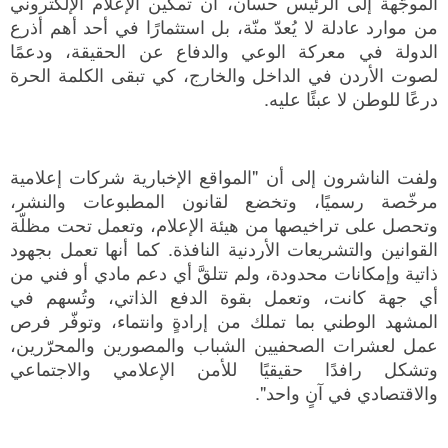
الموجّهة إلى الرئيس حسان، أن تمكين الإعلام الإلكتروني
من موارد عادلة لا يُعدّ منّة، بل استثمارًا في أحد أهم أذرع
الدولة في معركة الوعي والدفاع عن الحقيقة، ودعمًا
لصوت الأردن في الداخل والخارج، كي تبقى الكلمة الحرة
درعًا للوطن لا عبئًا عليه.
ولفت الناشرون إلى أن "المواقع الإخبارية شركات إعلامية
مرخّصة رسميًا، وتخضع لقانون المطبوعات والنشر،
وتحصل على تراخيصها من هيئة الإعلام، وتعمل تحت مظلّة
القوانين والتشريعات الأردنية النافذة. كما أنها تعمل بجهود
ذاتية وإمكانات محدودة، ولم تتلقَّ أي دعم مادي أو فني من
أي جهة كانت، وتعمل بقوة الدفع الذاتي، وتُسهم في
المشهد الوطني بما تملك من إرادةٍ وانتماء، وتوفّر فرص
عمل لعشرات الصحفيين الشباب والمصورين والمحرّرين،
وتشكل رافدًا حقيقيًا للأمن الإعلامي والاجتماعي
والاقتصادي في آنٍ واحد".