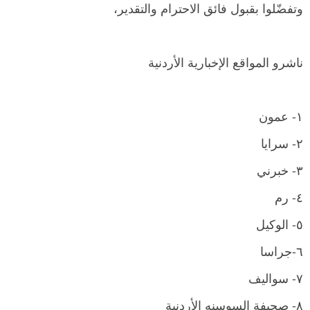
وتفضّلوا بقبول فائق الاحترام والتقدير،
ناشرو المواقع الإخبارية الأردنية
١- عمون
٢- سرايا
٣- خبرني
٤- رم
٥- الوكيل
٦-جراسا
٧- سواليف
٨- صحيفة السوسنه الأردنية