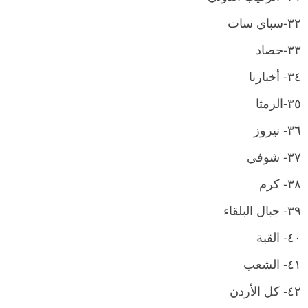
٣٢-سباي سات
٣٣-حصاد
٣٤- أخبارنا
٣٥-الرمثا
٣٦- نيروز
٣٧- شوفي
٣٨- كرم
٣٩- جبال البلقاء
٤٠- القبة
٤١- الشعب
٤٢- كل الأردن