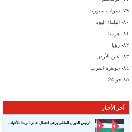
٧٩- سراب سبورت
٨٠- البلقاء اليوم
٨١- هرمنا
٨٢- رؤيا
٨٣- عين الأردن
٨٤- جوهرة العرب
٨٥-جو 24
آخر الأخبار
*رئيس الديوان الملكي يرعى احتفال أهالي الرمثا بالأعياد...