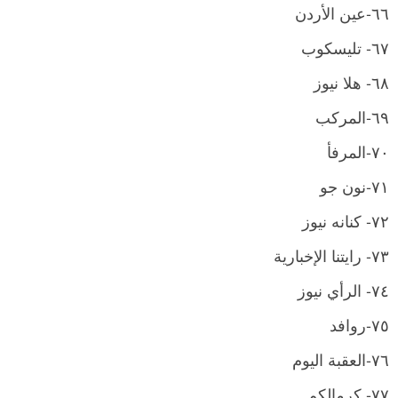
٦٦-عين الأردن
٦٧- تليسكوب
٦٨- هلا نيوز
٦٩-المركب
٧٠-المرفأ
٧١-نون جو
٧٢- كنانه نيوز
٧٣- رايتنا الإخبارية
٧٤- الرأي نيوز
٧٥-روافد
٧٦-العقبة اليوم
٧٧- كرمالكم