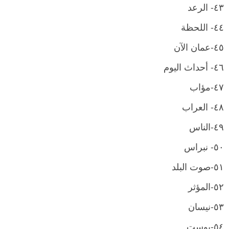
٤٣- الرعد
٤٤- اللحظة
٤٥-عمان الآن
٤٦- أحداث اليوم
٤٧-مؤاب
٤٨- العراب
٤٩-الناس
٥٠- نبراس
٥١-صوت البلد
٥٢-المؤثر
٥٣-نيسان
٥٤-بوست