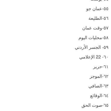
٥٥-عمان جو
٥٦-الطليعة
٥٧-وقت عمان
٥٨-محليات اليوم
٥٩- الجسر الأردني
٦٠- 22 الإعلامي
٦١-حرير
٦٢-الموجز
٦٣-الصافي
٦٤-الوقائع
٦٥-صوت الحق