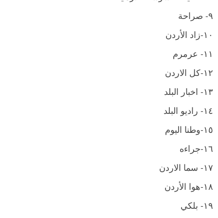
٩- صراحة
١٠-زاد الأردن
١١- عرمرم
١٢-كل الاردن
١٣- اخبار البلد
١٤- راديو البلد
١٥-وطنا اليوم
١٦-جراءه
١٧- سما الاردن
١٨-هوا الأردن
١٩- بلكي