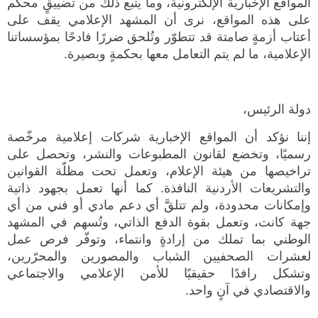
المواقع الإخبارية الإلكترونية، وما يتبع ذلك من تضييقٍ محكم
على هذه المواقع، نرى أن المشهد الإعلامي يقف على
أعتاب أزمةٍ صامتة قد تتطوّر وتُلحق ضررًا فادحًا بمؤسساتنا
الإعلامية، ما لم يتم التعامل معها بحكمةٍ وبصيرة.
دولة الرئيس،
إننا نؤكد أن المواقع الإخبارية شركات إعلامية مرخّصة
رسميًا، وتخضع لقانون المطبوعات والنشر، وتحصل على
تراخيصها من هيئة الإعلام، وتعمل تحت مظلّة القوانين
والتشريعات الأردنية النافذة. كما أنها تعمل بجهود ذاتية
وإمكانات محدودة، ولم تتلقَّ أي دعم مادي أو فني من أي
جهة كانت، وتعمل بقوة الدفع الذاتي، وتُسهم في المشهد
الوطني بما تملك من إرادةٍ وانتماء، وتوفّر فرص عمل
لعشرات الصحفيين الشباب والمصورين والمحرّرين،
وتشكل رافدًا حقيقيًا للأمن الإعلامي والاجتماعي
والاقتصادي في آنٍ واحد.