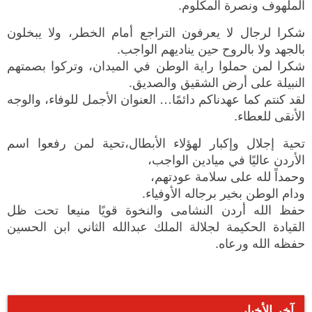
الملهوف ونصرة المكلوم.
شكرا لرجال لا يعرفون التراجع أمام الخطر، ولا يبخلون
بالجهد ولا بالروح حين يناديهم الواجب.
شكرا لمن حملوا راية الوطن في الميدان، وتركوا بصمتهم
النبيلة على أرض الشقيق والصديق.
لقد كنتم كما عهدناكم دائمًا… العنوان الأجمل للوفاء، والوجه
الأنقى للعطاء.
تحية إجلال وإكبار لهؤلاء الأبطال،تحية لمن رفعوا اسم
الأردن عاليًا في ميادين الواجب،
وحمداً لله على سلامة عودتهم،
ودام الوطن بخير برجاله الأوفياء.
حفظ الله أردن النشامى والنخوة قويًا منيعا تحت ظل
القيادة الحكيمة لجلالة الملك عبدالله الثاني ابن الحسين
حفظه الله ورعاه.
آخر الأخبار