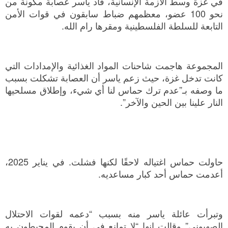
في غزة وسط الأزمة الإنسانية، قاد ياسر عصابة مكونة من
نحو 100 عضو، معظمهم ضباط سابقون في قوات الأمن
التابعة للسلطة الفلسطينية ومقرها رام الله.
المجموعة هاجمت شاحنات المواد الغذائية والإمدادات التي
كانت تدخل غزة، حيث زعم ياسر أن العصابة تشكلت بسبب
ما وصفه بـ”عدم ترك حماس لنا أي شيء، وإطلاق مسلحيها
النار علينا بين الحين والآخر”.
حاولت حماس اغتياله لاحقًا لكنها فشلت. في يناير 2025،
أعدمت حماس أحد كبار مساعديه.
وتبرأت عائلة ياسر منه بسبب “دعمه لقوات الاحتلال
الصهيوني” وقالت إنها “لا تمانع في أن يقوم المحيطون به