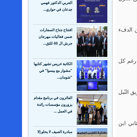
العربي الدكتور فهمي
جدعان في حواري...
ن الدفء
افتتاح جناح السفارات
ضمن فعاليات مهرجان
جرش ال 40 للثق...
، رغم كل
الكاتبة خريس تشهر كتابها
"مشوار مع بيسوا" في
"شومان...
ق النُبل
الفائزون في برنامج مقدام
يزورون مؤسسات رائدة
في العمل ...
اني ابن
مبادرة الصيف لا يحلو إلا