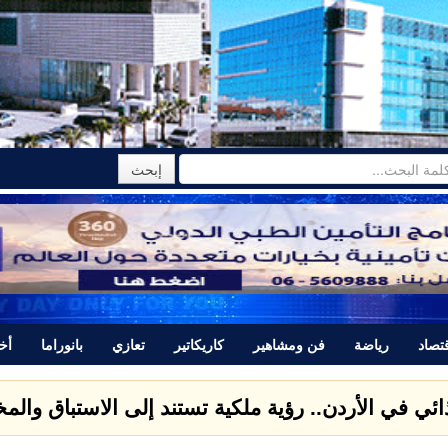
تصاد
رياضة
فن ومشاهير
كاريكاتير
تعازي
بانوراما
أخب
تتبرأ من المجرم ياسر اللحام الذي قتل نور برغل وتصدر