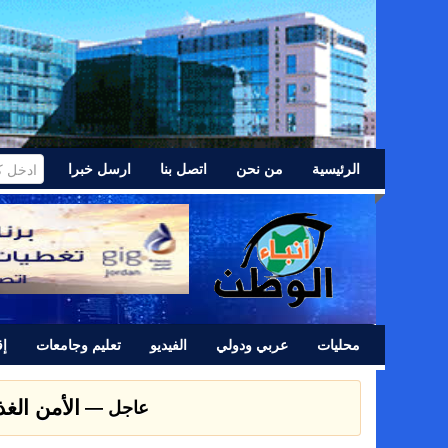
الرئيسية
من نحن
اتصل بنا
ارسل خبرا
محليات
عربي ودولي
الفيديو
تعليم وجامعات
إق
عشائر اللد 
عاجل —