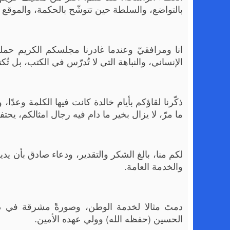
بالتواضع، والسلطة حين تتوشّح بالحكمة، والموقع ح
انا ومرافقيّ وعندما غادرنا مجلسكم الكريم حملن
الإنساني، والنباهة التي لا تُدرّس في الكتب، بل ت
ذكّرنا لقاؤكم بأيام خالدة كانت فيها الكلمة وعدًا، 
ما مرّ، لا يزال بخير ما دام فيه رجال امثالكم، يح
لكم منا، بالغ الشكر والتقدير، ودعاء صادق بأن يديم
والخدمة العامة.
دمتَ مثالا لخدمة الوطن، وصورةً مشرقة في دف
الحسين (حفظه الله) وولي عهده الأمين.