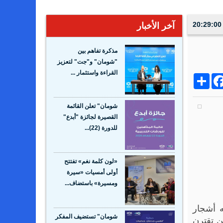
آخر الأخبار
مذكرة تفاهم بين
"شومان" و"جت" لتعزيز
القراءة واستثمار ...
Share
Facebo
Wh
شومان" تعلن القائمة
القصيرة لجائزة "أبدع"
للدورة (22)...
«لون كلمة نغم» تفتتح
أولى أمسيات «سيرة
ومسيرة» باستضاف...
ه أشجار
ن تقترن
شومان" تستضيف المفكر