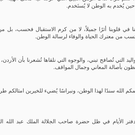
ين يُخدم به الوطن لا يُستَخدم.
ا في قلوبنا أثرًا جميلاً، لا من كرم الاستقبال فحسب، بل م
ُكتسب من معترك الحياة والوفاء لرسالة الوطن.
واليد التي تُصافح تبني، والوجوه التي نلقاها تُشعرنا بأن الأردن
تفظون بأصالة المعاني وجمال المواقف.
كم الله سندًا لهذا الوطن، ونبراسًا يُضيء للخيرين امثالكم طري
تر الأيام في ظل حضرة صاحب الجلالة الملك عبد الله الث