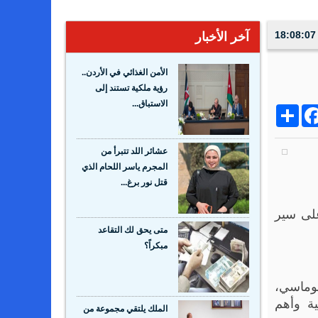
آخر الأخبار
الأمن الغذائي في الأردن..
رؤية ملكية تستند إلى
الاستباق...
Share
Facebo
Wh
عشائر اللد تتبرأ من
المجرم ياسر اللحام الذي
قتل نور برغ...
 على سير
متى يحق لك التقاعد
مبكراً؟
لوماسي،
ية وأهم
الملك يلتقي مجموعة من