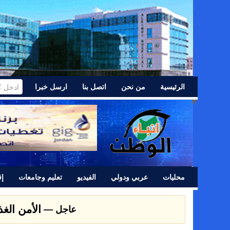
الرئيسية
من نحن
اتصل بنا
ارسل خبرا
محليات
عربي ودولي
الفيديو
تعليم وجامعات
إق
عشائر اللد 
عاجل —