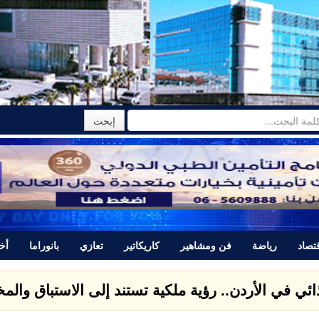
تصاد
رياضة
فن ومشاهير
كاريكاتير
تعازي
بانوراما
أخب
تتبرأ من المجرم ياسر اللحام الذي قتل نور برغل وتصدر